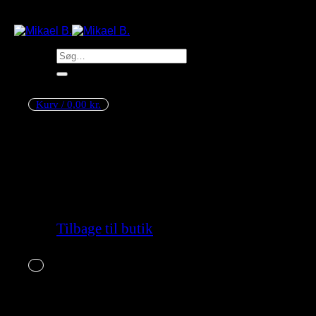
Søg
efter:
Kurv /
0,00
kr.
Ingen varer i kurven.
Tilbage til butik
Kurv