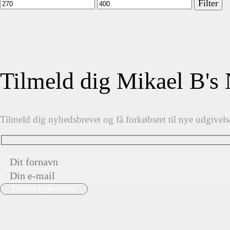
Mindste
Højeste
Filter
pris
pris
Tilmeld dig Mikael B's
Tilmeld dig nyhedsbrevet og få forkøbsret til nye udgivels