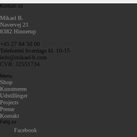
Kontakt os
Mikael B.
Navervej 21
8382 Hinnerup
+45 27 84 50 00
Telefontid hverdage kl. 10-15
info@mikael-b.com
CVR: 32551734
Menu
Shop
Kunstneren
Udstillinger
Projects
Presse
Kontakt
Følg os
Facebook