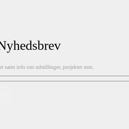
 Nyhedsbrev
er samt info om udstillinger, projekter mm.