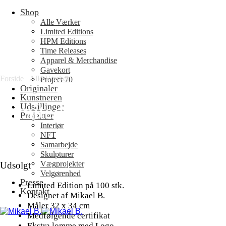
Shop
Fortsæt
til
Alle Værker
indhold
Limited Editions
HPM Editions
Time Releases
Apparel & Merchandise
Gavekort
Forside
/
Alle Værker
Project 70
Originaler
Kunstneren
Limited Edition: Creative J
Udstillinger
Projekter
Interiør
NFT
Samarbejde
Skulpturer
Vægprojekter
Udsolgt
Velgørenhed
Presse
Limited Edition på 100 stk.
Kontakt
Designet af Mikael B.
Måler 32 x 34 cm
Medfølgende certifikat
Ekstra lomme med Logo