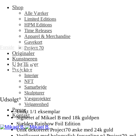
Shop
Fortsæt
til
Alle Værker
indhold
Limited Editions
HPM Editions
Time Releases
Apparel & Merchandise
Gavekort
Forside
/
Project70
Project 70
Originaler
Kunstneren
Gold Rainbow Foil: Tatis Jr
Udstillinger
Projekter
Interiør
NFT
Samarbejde
Skulpturer
Vægprojekter
Udsolgt
Velgørenhed
Presse
Unikt 1/1 eksemplar
Kontakt
Signeret af Mikael B med 18k guldpen
Sjælden Rainbow Foil Edition
Unik dekoreret Project70 æske med 24k guld
Verificeret med holografisk forsegling på Project70-æs