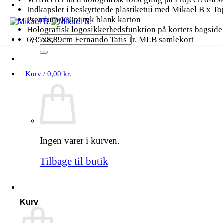
Indkapslet i beskyttende plastiketui med Mikael B x To
Premium 130pt tyk blank karton
Holografisk logosikkerhedsfunktion på kortets bagside
Søg
6,35x8,89cm Fernando Tatis Jr. MLB samlekort
efter:
Kurv /
0,00
kr.
Ingen varer i kurven.
Tilbage til butik
Kurv