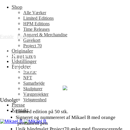
Shop
Fortsæt
til
Alle Værker
indhold
Limited Editions
HPM Editions
Time Releases
Apparel & Merchandise
Forside
/
Project70
Gavekort
Project 70
Originaler
Flame Orange Limited
Kunstneren
Udstillinger
Edition: Mike Trout
Projekter
Interiør
NFT
Samarbejde
Skulpturer
Vægprojekter
Udsolgt
Velgørenhed
Presse
Kontakt
Limited edition på 50 stk.
Signeret og nummereret af Mikael B med orange
permanent pen
Unik håndmalet Project70 æske med fluorescerende