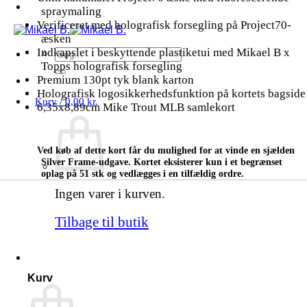
spraymaling
Verificeret med holografisk forsegling på Project70-
æsken
Indkapslet i beskyttende plastiketui med Mikael B x
Søg
efter:
Topps holografisk forsegling
Premium 130pt tyk blank karton
Holografisk logosikkerhedsfunktion på kortets bagside
Kurv /
0,00
kr.
6,35x8,89cm Mike Trout MLB samlekort
Ved køb af dette kort får du mulighed for at vinde en sjælden
Silver Frame-udgave. Kortet eksisterer kun i et begrænset
oplag på 51 stk og vedlægges i en tilfældig ordre.
Ingen varer i kurven.
Tilbage til butik
Kurv