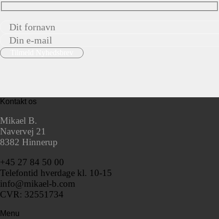
Kontakt os
Mikael B.
Navervej 21
8382 Hinnerup
+45 27 84 50 00
Telefontid hverdage kl. 10-15
info@mikael-b.com
CVR: 32551734
Menu