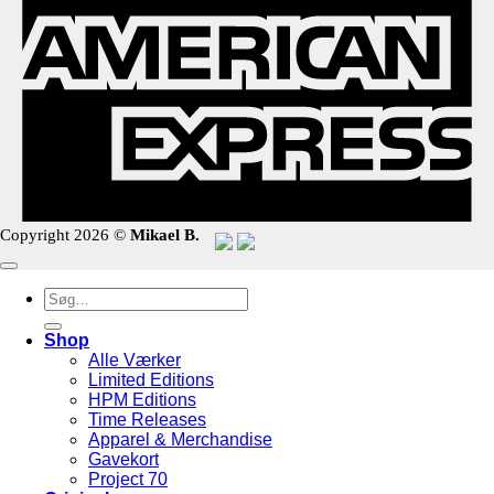
Copyright 2026 ©
Mikael B.
Søg
efter:
Shop
Alle Værker
Limited Editions
HPM Editions
Time Releases
Apparel & Merchandise
Gavekort
Project 70