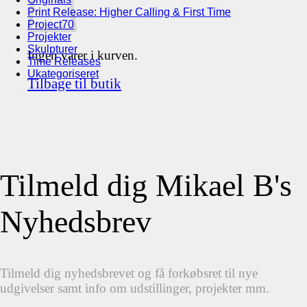
Print Release: Higher Calling & First Time
Project70
Projekter
Skulpturer
Ingen varer i kurven.
Time Releases
Ukategoriseret
Tilbage til butik
Tilmeld dig Mikael B's
Nyhedsbrev
Tilmeld dig nyhedsbrevet og få forkøbsret til nye
udgivelser samt info om udstillinger, projekter mm.