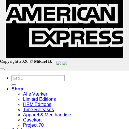
Copyright 2026 ©
Mikael B.
Søg
efter:
Shop
Alle Værker
Limited Editions
HPM Editions
Time Releases
Apparel & Merchandise
Gavekort
Project 70