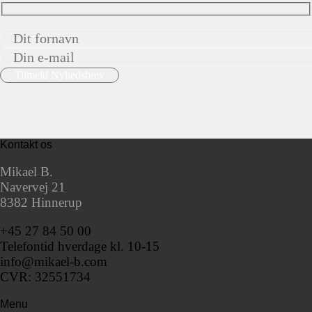
Kontakt os
Mikael B.
Navervej 21
8382 Hinnerup
+45 27 84 50 00
Telefontid hverdage kl. 10-15
info@mikael-b.com
CVR: 32551734
Menu