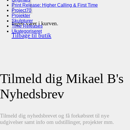
Print Release: Higher Calling & First Time
Project70
Projekter
Skulpturer
Ingen varer i kurven.
Time Releases
Ukategoriseret
Tilbage til butik
Tilmeld dig Mikael B's
Nyhedsbrev
Tilmeld dig nyhedsbrevet og få forkøbsret til nye
udgivelser samt info om udstillinger, projekter mm.