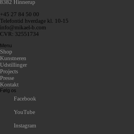
8382 Hinnerup
+45 27 84 50 00
Telefontid hverdage kl. 10-15
info@mikael-b.com
CVR: 32551734
Menu
Shop
Kunstneren
Udstillinger
Projects
Presse
Kontakt
Følg os
Facebook
YouTube
Instagram