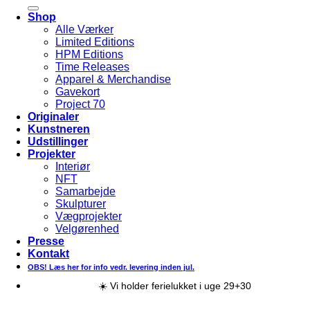
efter:
Shop
Alle Værker
Limited Editions
HPM Editions
Time Releases
Apparel & Merchandise
Gavekort
Project 70
Originaler
Kunstneren
Udstillinger
Projekter
Interiør
NFT
Samarbejde
Skulpturer
Vægprojekter
Velgørenhed
Presse
Kontakt
OBS! Læs her for info vedr. levering inden jul.
☀️ Vi holder ferielukket i uge 29+30