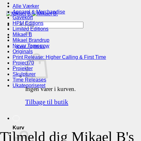
Alle Værker
Apparel & Merchandise
Gavekort
HPM Editions
Søg
Limited Editions
efter:
Mikael B
Mikael Brandrup
Never Tomorrow
Kurv /
0,00
kr.
Originals
Print Release: Higher Calling & First Time
Project70
Projekter
Skulpturer
Time Releases
Ukategoriseret
Ingen varer i kurven.
Tilbage til butik
Kurv
Tilmeld dig Mikael B's