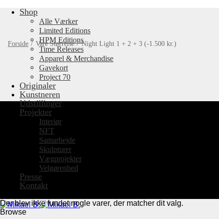
Shop
Fortsæt
til
Alle Værker
indhold
Limited Editions
HPM Editions
Forside
/
Vare Størrelse
/
Night Light 1 + 2 + 3 (-1.500 kr.)
Time Releases
Apparel & Merchandise
Gavekort
Project 70
Originaler
Kunstneren
Udstillinger
Projekter
Interiør
NFT
Samarbejde
Skulpturer
Vægprojekter
Velgørenhed
Presse
Kontakt
Der blev ikke fundet nogle varer, der matcher dit valg.
Browse