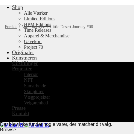
Shop
Fortsæt
til
Alle Værker
indhold
Limited Editions
HPM Editions
Forside
/
Vare Størrelse
/
Little Desert Journey #08
Time Releases
Apparel & Merchandise
Gavekort
Project 70
Originaler
Kunstneren
Udstillinger
Projekter
Interiør
NFT
Samarbejde
Skulpturer
Vægprojekter
Velgørenhed
Presse
Kontakt
Der blev ikke fundet nogle varer, der matcher dit valg.
Browse