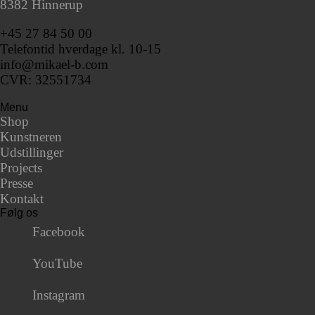
8382 Hinnerup
+45 27 84 50 00
Telefontid hverdage kl. 10-15
info@mikael-b.com
CVR: 32551734
Menu
Shop
Kunstneren
Udstillinger
Projects
Presse
Kontakt
Følg os
Facebook
YouTube
Instagram