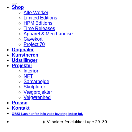
efter:
Shop
Alle Værker
Limited Editions
HPM Editions
Time Releases
Apparel & Merchandise
Gavekort
Project 70
Originaler
Kunstneren
Udstillinger
Projekter
Interiør
NFT
Samarbejde
Skulpturer
Vægprojekter
Velgørenhed
Presse
Kontakt
OBS! Læs her for info vedr. levering inden jul.
☀️ Vi holder ferielukket i uge 29+30