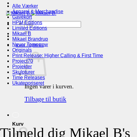
Alle Værker
Apparel & Merchandise
Gavekort
HPM Editions
Søg
Limited Editions
efter:
Mikael B
Mikael Brandrup
Never Tomorrow
Kurv /
0,00
kr.
Originals
Print Release: Higher Calling & First Time
Project70
Projekter
Skulpturer
Time Releases
Ukategoriseret
Ingen varer i kurven.
Tilbage til butik
Kurv
Tilmeld dig Mikael B's