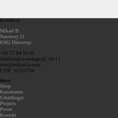
Kontakt os
Mikael B.
Navervej 21
8382 Hinnerup
+45 27 84 50 00
Telefontid hverdage kl. 10-15
info@mikael-b.com
CVR: 32551734
Menu
Shop
Kunstneren
Udstillinger
Projects
Presse
Kontakt