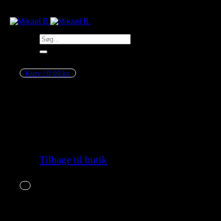
Søg
efter:
Kurv /
0,00
kr.
Ingen varer i kurven.
Tilbage til butik
Kurv