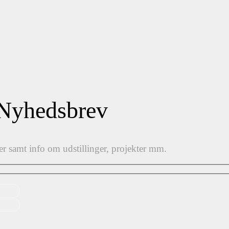
 Nyhedsbrev
er samt info om udstillinger, projekter mm.