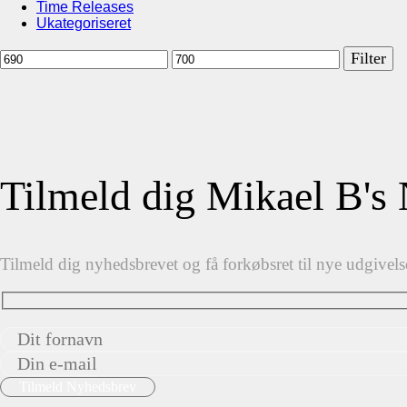
Time Releases
Ukategoriseret
Mindste
Højeste
Filter
pris
pris
Tilmeld dig Mikael B's
Tilmeld dig nyhedsbrevet og få forkøbsret til nye udgivels