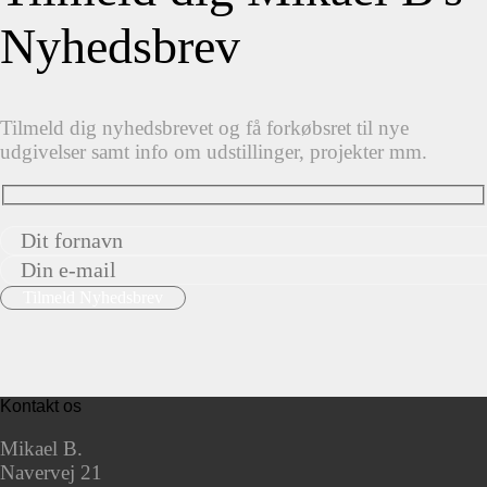
Nyhedsbrev
Tilmeld dig nyhedsbrevet og få forkøbsret til nye
udgivelser samt info om udstillinger, projekter mm.
Kontakt os
Mikael B.
Navervej 21