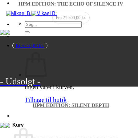
HPM EDITION: THE ECHO OF SILENCE IV
Fra
21.500,00
kr.
Søg
efter:
Kurv /
0,00
kr.
- Udsolgt -
Ingen varer i kurven.
Tilbage til butik
HPM EDITION: SILENT DEPTH
Kurv