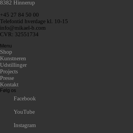
8382 Hinnerup
+45 27 84 50 00
Telefontid hverdage kl. 10-15
info@mikael-b.com
CVR: 32551734
Menu
Shop
Kunstneren
Udstillinger
Projects
Presse
Kontakt
Følg os
Facebook
YouTube
Instagram