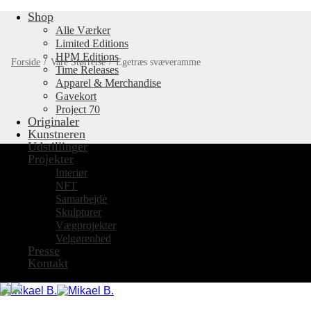
Shop
Fortsæt
til
Alle Værker
indhold
Limited Editions
HPM Editions
Forside
/
Vare Størrelse
/
Egetræs svæveramme
Time Releases
Apparel & Merchandise
Gavekort
Project 70
Originaler
Kunstneren
Udstillinger
Projekter
Interiør
NFT
Samarbejde
Skulpturer
Vægprojekter
Velgørenhed
Presse
Kontakt