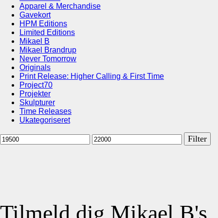
Apparel & Merchandise
Gavekort
HPM Editions
Limited Editions
Mikael B
Mikael Brandrup
Never Tomorrow
Originals
Print Release: Higher Calling & First Time
Project70
Projekter
Skulpturer
Time Releases
Ukategoriseret
Mindste
Højeste
Filter
pris
pris
Tilmeld dig Mikael B's