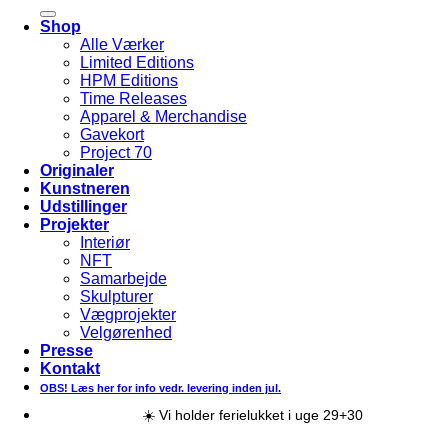
efter:
Shop
Alle Værker
Limited Editions
HPM Editions
Time Releases
Apparel & Merchandise
Gavekort
Project 70
Originaler
Kunstneren
Udstillinger
Projekter
Interiør
NFT
Samarbejde
Skulpturer
Vægprojekter
Velgørenhed
Presse
Kontakt
OBS! Læs her for info vedr. levering inden jul.
☀️ Vi holder ferielukket i uge 29+30