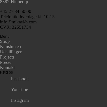
8382 Hinnerup
+45 27 84 50 00
Telefontid hverdage kl. 10-15
info@mikael-b.com
CVR: 32551734
Menu
Shop
Kunstneren
Udstillinger
Projects
Presse
Kontakt
Følg os
Facebook
YouTube
Instagram