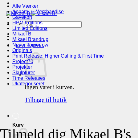
Alle Værker
Apparel & Merchandise
Gavekort
HPM Editions
Søg
Limited Editions
efter:
Mikael B
Mikael Brandrup
Never Tomorrow
Kurv /
0,00
kr.
Originals
Print Release: Higher Calling & First Time
Project70
Projekter
Skulpturer
Time Releases
Ukategoriseret
Ingen varer i kurven.
Tilbage til butik
Kurv
Tilmeld dig Mikael B's