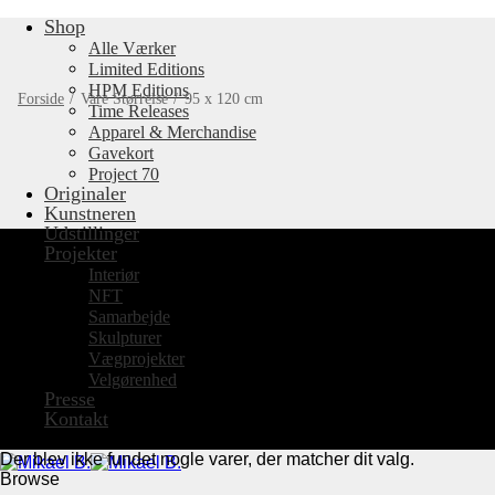
Shop
Fortsæt
til
Alle Værker
indhold
Limited Editions
HPM Editions
Forside
/
Vare Størrelse
/
95 x 120 cm
Time Releases
Apparel & Merchandise
Gavekort
Project 70
Originaler
Kunstneren
Udstillinger
Projekter
Interiør
NFT
Samarbejde
Skulpturer
Vægprojekter
Velgørenhed
Presse
Kontakt
Der blev ikke fundet nogle varer, der matcher dit valg.
Browse