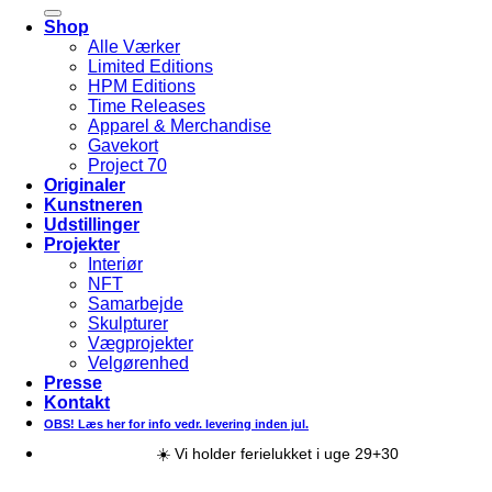
efter:
Shop
Alle Værker
Limited Editions
HPM Editions
Time Releases
Apparel & Merchandise
Gavekort
Project 70
Originaler
Kunstneren
Udstillinger
Projekter
Interiør
NFT
Samarbejde
Skulpturer
Vægprojekter
Velgørenhed
Presse
Kontakt
OBS! Læs her for info vedr. levering inden jul.
☀️ Vi holder ferielukket i uge 29+30