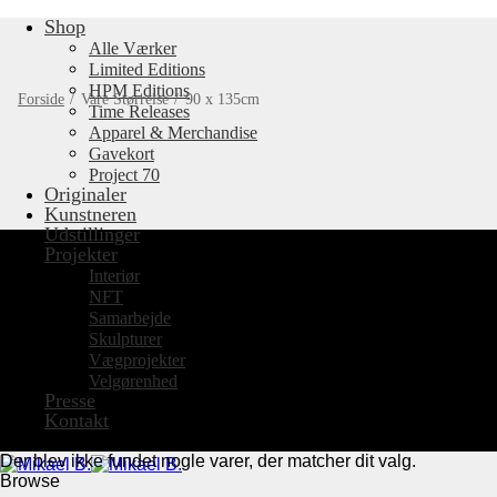
Shop
Fortsæt
til
Alle Værker
indhold
Limited Editions
HPM Editions
Forside
/
Vare Størrelse
/
90 x 135cm
Time Releases
Apparel & Merchandise
Gavekort
Project 70
Originaler
Kunstneren
Udstillinger
Projekter
Interiør
NFT
Samarbejde
Skulpturer
Vægprojekter
Velgørenhed
Presse
Kontakt
Der blev ikke fundet nogle varer, der matcher dit valg.
Browse