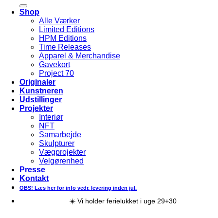
efter:
Shop
Alle Værker
Limited Editions
HPM Editions
Time Releases
Apparel & Merchandise
Gavekort
Project 70
Originaler
Kunstneren
Udstillinger
Projekter
Interiør
NFT
Samarbejde
Skulpturer
Vægprojekter
Velgørenhed
Presse
Kontakt
OBS! Læs her for info vedr. levering inden jul.
☀️ Vi holder ferielukket i uge 29+30