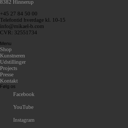
8382 Hinnerup
+45 27 84 50 00
Telefontid hverdage kl. 10-15
info@mikael-b.com
CVR: 32551734
Menu
Shop
Kunstneren
Udstillinger
Projects
Presse
Kontakt
Følg os
Facebook
YouTube
Instagram