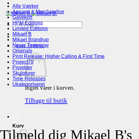
Alle Værker
Apparel & Merchandise
Gavekort
HPM Editions
Søg
Limited Editions
efter:
Mikael B
Mikael Brandrup
Never Tomorrow
Kurv /
0,00
kr.
Originals
Print Release: Higher Calling & First Time
Project70
Projekter
Skulpturer
Time Releases
Ukategoriseret
Ingen varer i kurven.
Tilbage til butik
Kurv
Tilmeld dig Mikael B's