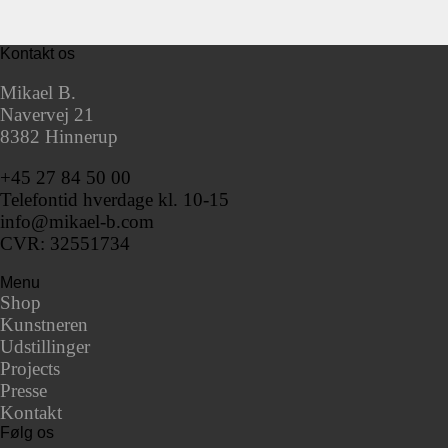
Kontakt os
Mikael B.
Navervej 21
8382 Hinnerup
+45 27 84 50 00
Telefontid hverdage kl. 10-15
info@mikael-b.com
CVR: 32551734
Menu
Shop
Kunstneren
Udstillinger
Projects
Presse
Kontakt
Følg os