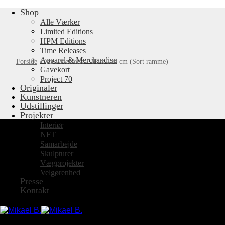
Shop
Fortsæt
til
Alle Værker
indhold
Limited Editions
HPM Editions
Time Releases
Apparel & Merchandise
Forside
/
Vare Størrelse
/
90 x 130 cm (Sort ramme)
Gavekort
Project 70
Originaler
Kunstneren
Udstillinger
Projekter
Interiør
NFT
Samarbejde
Skulpturer
Vægprojekter
Velgørenhed
Presse
Kontakt