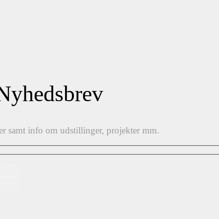
 Nyhedsbrev
er samt info om udstillinger, projekter mm.