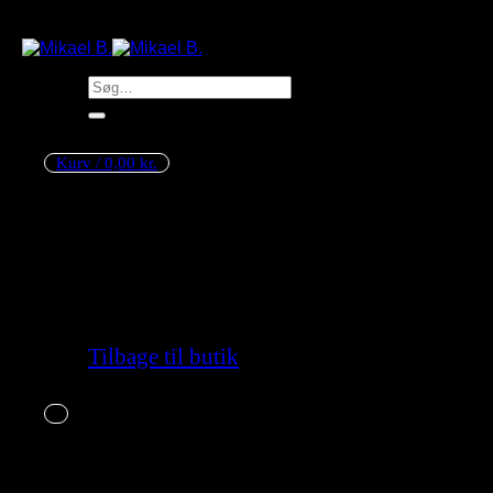
Søg
efter:
Kurv /
0,00
kr.
Ingen varer i kurven.
Tilbage til butik
Kurv