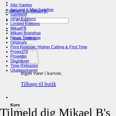
Alle Værker
Apparel & Merchandise
Gavekort
HPM Editions
Søg
Limited Editions
efter:
Mikael B
Mikael Brandrup
Never Tomorrow
Kurv /
0,00
kr.
Originals
Print Release: Higher Calling & First Time
Project70
Projekter
Skulpturer
Time Releases
Ukategoriseret
Ingen varer i kurven.
Tilbage til butik
Kurv
Tilmeld dig Mikael B's