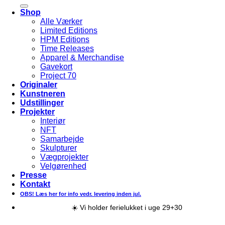
efter:
Shop
Alle Værker
Limited Editions
HPM Editions
Time Releases
Apparel & Merchandise
Gavekort
Project 70
Originaler
Kunstneren
Udstillinger
Projekter
Interiør
NFT
Samarbejde
Skulpturer
Vægprojekter
Velgørenhed
Presse
Kontakt
OBS! Læs her for info vedr. levering inden jul.
☀️ Vi holder ferielukket i uge 29+30