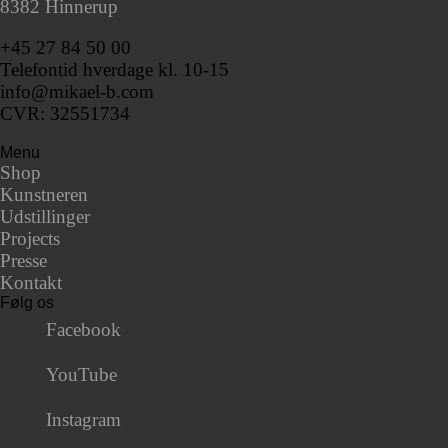
8382 Hinnerup
+45 27 84 50 00
Telefontid hverdage kl. 10-15
info@mikael-b.com
CVR: 32551734
Menu
Shop
Kunstneren
Udstillinger
Projects
Presse
Kontakt
Følg os
Facebook
YouTube
Instagram