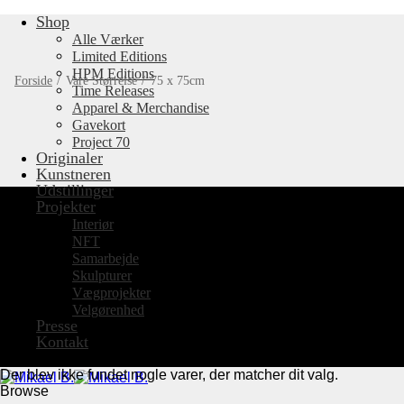
Shop
Fortsæt
til
Alle Værker
indhold
Limited Editions
HPM Editions
Forside
/
Vare Størrelse
/
75 x 75cm
Time Releases
Apparel & Merchandise
Gavekort
Project 70
Originaler
Kunstneren
Udstillinger
Projekter
Interiør
NFT
Samarbejde
Skulpturer
Vægprojekter
Velgørenhed
Presse
Kontakt
Der blev ikke fundet nogle varer, der matcher dit valg.
Browse