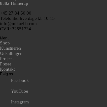
8382 Hinnerup
+45 27 84 50 00
Telefontid hverdage kl. 10-15
info@mikael-b.com
CVR: 32551734
Menu
Shop
Kunstneren
Udstillinger
Projects
Presse
Kontakt
Følg os
Facebook
YouTube
Instagram