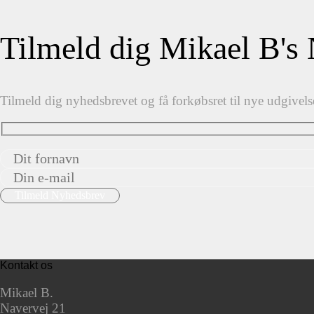
Tilmeld dig Mikael B's
Tilmeld dig nyhedsbrevet og få forkøbsret til nye udgivels
Kontakt os
Mikael B.
Navervej 21