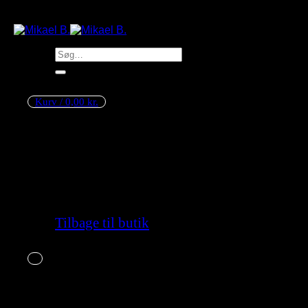
Søg
efter:
Kurv /
0,00
kr.
Ingen varer i kurven.
Tilbage til butik
Kurv