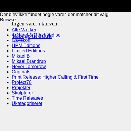
Der blev ikke fundet nogle varer, der matcher dit valg.
Browse
Ingen varer i kurven.
Alle Værker
Tilbage til butik
Apparel & Merchandise
Gavekort
HPM Editions
Limited Editions
Mikael B
Mikael Brandrup
Never Tomorrow
Originals
Print Release: Higher Calling & First Time
Project70
Projekter
Skulpturer
Time Releases
Ukategoriseret