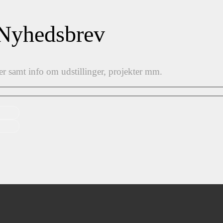
 Nyhedsbrev
er samt info om udstillinger, projekter mm.