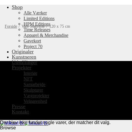
Shop
Fortsæt
til
Alle Værker
indhold
Limited Editions
HPM Editions
Forside
/
Vare Størrelse
/
120 x 75 cm
Time Releases
Apparel & Merchandise
Gavekort
Project 70
Originaler
Kunstneren
Udstillinger
Projekter
Interiør
NFT
Samarbejde
Skulpturer
Vægprojekter
Velgørenhed
Presse
Kontakt
Der blev ikke fundet nogle varer, der matcher dit valg.
Browse