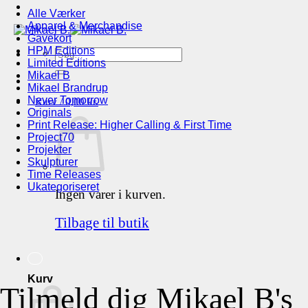
Alle Værker
Apparel & Merchandise
Gavekort
HPM Editions
Søg
Limited Editions
efter:
Mikael B
Mikael Brandrup
Never Tomorrow
Kurv /
0,00
kr.
Originals
Print Release: Higher Calling & First Time
Project70
Projekter
Skulpturer
Time Releases
Ukategoriseret
Ingen varer i kurven.
Tilbage til butik
Kurv
Tilmeld dig Mikael B's