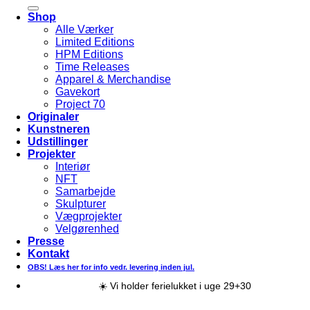
efter:
Shop
Alle Værker
Limited Editions
HPM Editions
Time Releases
Apparel & Merchandise
Gavekort
Project 70
Originaler
Kunstneren
Udstillinger
Projekter
Interiør
NFT
Samarbejde
Skulpturer
Vægprojekter
Velgørenhed
Presse
Kontakt
OBS! Læs her for info vedr. levering inden jul.
☀️ Vi holder ferielukket i uge 29+30