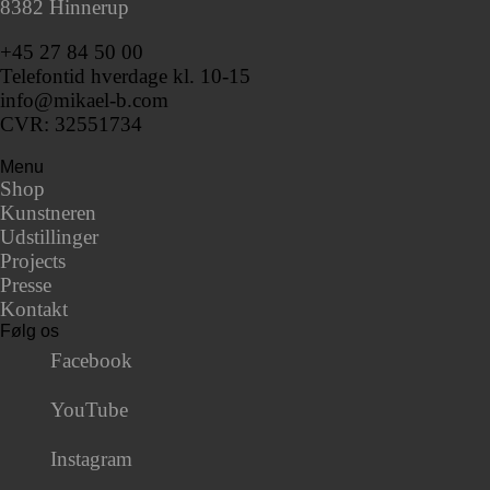
8382 Hinnerup
+45 27 84 50 00
Telefontid hverdage kl. 10-15
info@mikael-b.com
CVR: 32551734
Menu
Shop
Kunstneren
Udstillinger
Projects
Presse
Kontakt
Følg os
Facebook
YouTube
Instagram