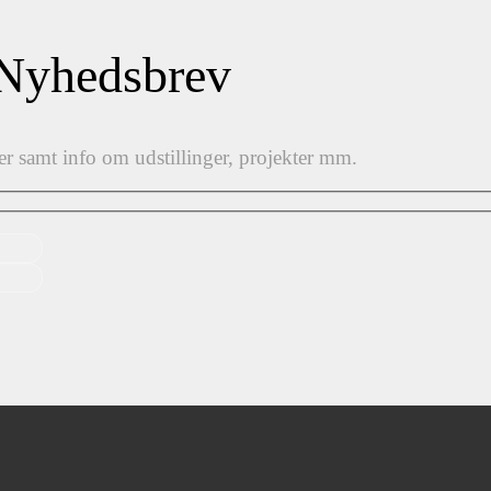
 Nyhedsbrev
er samt info om udstillinger, projekter mm.