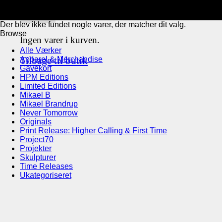
Der blev ikke fundet nogle varer, der matcher dit valg.
Browse
Ingen varer i kurven.
Alle Værker
Tilbage til butik
Apparel & Merchandise
Gavekort
HPM Editions
Limited Editions
Mikael B
Mikael Brandrup
Never Tomorrow
Originals
Print Release: Higher Calling & First Time
Project70
Projekter
Skulpturer
Time Releases
Ukategoriseret