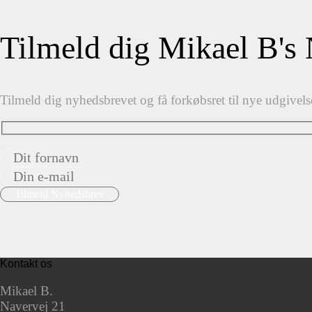
Tilmeld dig Mikael B's
Tilmeld dig nyhedsbrevet og få forkøbsret til nye udgivels
Kontakt os
Mikael B.
Navervej 21