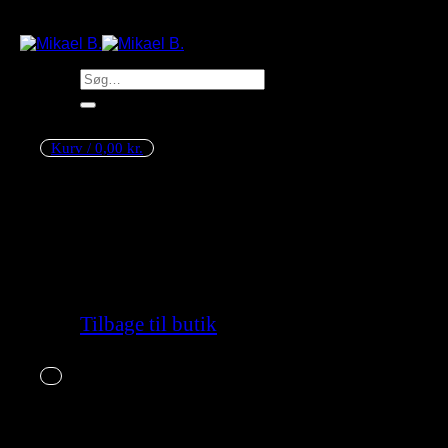
Søg
efter:
Kurv /
0,00
kr.
Ingen varer i kurven.
Tilbage til butik
Kurv