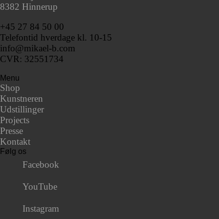
8382 Hinnerup
+45 27 84 50 00
Telefontid hverdage kl. 10-15
info@mikael-b.com
CVR: 32551734
Menu
Shop
Kunstneren
Udstillinger
Projects
Presse
Kontakt
Følg os
Facebook
YouTube
Instagram