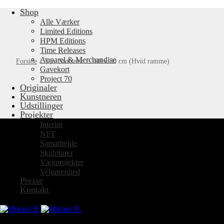
Shop
Fortsæt
til
Alle Værker
indhold
Limited Editions
HPM Editions
Time Releases
Apparel & Merchandise
Forside
/
Vare Størrelse
/
100 x 80 cm (Hvid ramme)
Gavekort
Project 70
Originaler
Kunstneren
Udstillinger
Projekter
Interiør
NFT
Samarbejde
Skulpturer
Vægprojekter
Velgørenhed
Presse
Kontakt