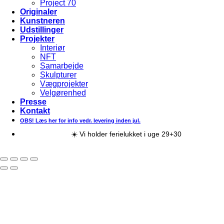
Project 70
Originaler
Kunstneren
Udstillinger
Projekter
Interiør
NFT
Samarbejde
Skulpturer
Vægprojekter
Velgørenhed
Presse
Kontakt
OBS! Læs her for info vedr. levering inden jul.
☀️ Vi holder ferielukket i uge 29+30