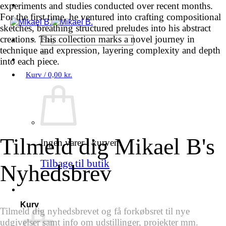
experiments and studies conducted over recent months.
For the first time, he ventured into crafting compositional
sketches, breathing structured preludes into his abstract
creations. This collection marks a novel journey in
Søg
efter:
technique and expression, layering complexity and depth
into each piece.
Kurv /
0,00
kr.
Tilmeld dig Mikael B's
Ingen varer i kurven.
Tilbage til butik
Nyhedsbrev
Kurv
Tilmeld dig nyhedsbrevet og få forkøbsret til nye
udgivelser samt info om udstillinger, projekter mm.