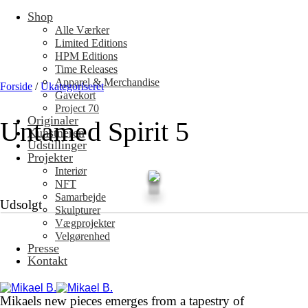
Shop
Fortsæt
til
Alle Værker
indhold
Limited Editions
HPM Editions
Time Releases
Apparel & Merchandise
Forside
/
Ukategoriseret
Gavekort
Project 70
Originaler
Untamed Spirit 5
Kunstneren
Udstillinger
Projekter
Interiør
NFT
Samarbejde
Udsolgt
Skulpturer
Vægprojekter
Velgørenhed
Presse
Kontakt
Mikaels new pieces emerges from a tapestry of