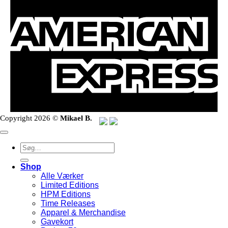
Copyright 2026 ©
Mikael B.
Søg
efter:
Shop
Alle Værker
Limited Editions
HPM Editions
Time Releases
Apparel & Merchandise
Gavekort