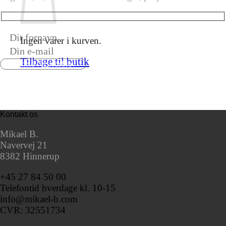
Ingen varer i kurven.
Tilbage til butik
Kontakt os
Mikael B.
Navervej 21
8382 Hinnerup
+45 27 84 50 00
Telefontid hverdage kl. 10-15
info@mikael-b.com
CVR: 32551734