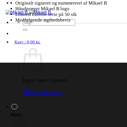
Originalt signeret og nummereret af Mikael B
Håndpræget Mikael B logo
Limited Edition serie på 50 stk
Medfølgende ægthedsbevis
Søg
efter:
Kurv /
0,00
kr.
Ingen varer i kurven.
Tilbage til butik
Kurv