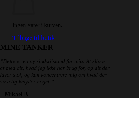
Ingen varer i kurven.
Tilbage til butik
MINE TANKER
“Dette er en ny sindstilstand for mig. At slippe
af med alt, hvad jeg ikke har brug for, og alt der
laver støj, og kun koncentrere mig om hvad der
virkelig betyder noget.”
– Mikael B