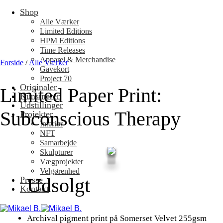
Shop
Fortsæt
til
Alle Værker
indhold
Limited Editions
HPM Editions
Time Releases
Apparel & Merchandise
Forside
/
Alle Værker
Gavekort
Project 70
Originaler
Limited Paper Print:
Kunstneren
Udstillinger
Subconscious Therapy
Projekter
Interiør
NFT
Samarbejde
Skulpturer
Vægprojekter
Velgørenhed
Udsolgt
Presse
Kontakt
Archival pigment print på Somerset Velvet 255gsm