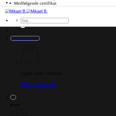
Medfølgende certifikat
Søg
efter:
Kurv /
0,00
kr.
Ingen varer i kurven.
Tilbage til butik
Kurv