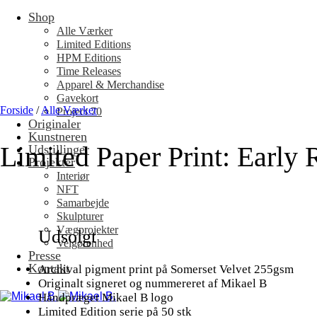
Shop
Fortsæt
til
Alle Værker
indhold
Limited Editions
HPM Editions
Time Releases
Apparel & Merchandise
Gavekort
Forside
/
Alle Værker
Project 70
Originaler
Kunstneren
Limited Paper Print: Early 
Udstillinger
Projekter
Interiør
NFT
Samarbejde
Skulpturer
Vægprojekter
Udsolgt
Velgørenhed
Presse
Kontakt
Archival pigment print på Somerset Velvet 255gsm
Originalt signeret og nummereret af Mikael B
Håndpræget Mikael B logo
Limited Edition serie på 50 stk