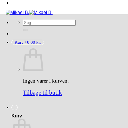
Søg
efter:
Kurv /
0,00
kr.
Ingen varer i kurven.
Tilbage til butik
Kurv