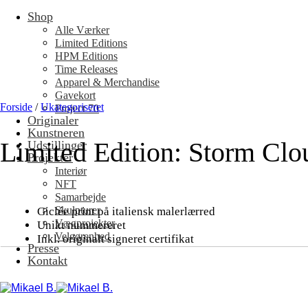
Shop
Fortsæt
til
Alle Værker
indhold
Limited Editions
HPM Editions
Time Releases
Apparel & Merchandise
Gavekort
Forside
/
Ukategoriseret
Project 70
Originaler
Kunstneren
Limited Edition: Storm Clo
Udstillinger
Projekter
Interiør
NFT
Samarbejde
Skulpturer
Giclée print på italiensk malerlærred
Vægprojekter
Unikt nummereret
Velgørenhed
Inkl. originalt signeret certifikat
Presse
Kontakt