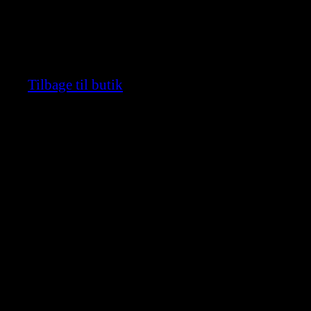
Ingen varer i kurven.
Tilbage til butik