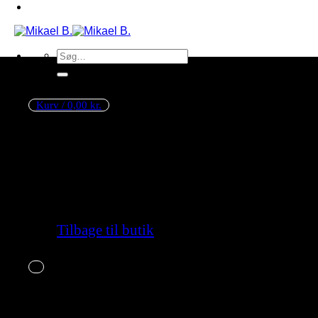
Søg
efter:
Kurv /
0,00
kr.
Ingen varer i kurven.
Tilbage til butik
Kurv