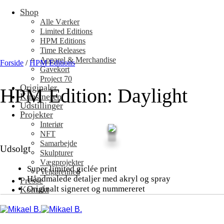
Shop
Fortsæt
til
Alle Værker
indhold
Limited Editions
HPM Editions
Time Releases
Apparel & Merchandise
Forside
/
HPM Editions
Gavekort
Project 70
Originaler
HPM Edition: Daylight
Kunstneren
Udstillinger
Projekter
Interiør
NFT
Samarbejde
Udsolgt
Skulpturer
Vægprojekter
Super limited giclée print
Velgørenhed
Håndmalede detaljer med akryl og spray
Presse
Originalt signeret og nummereret
Kontakt