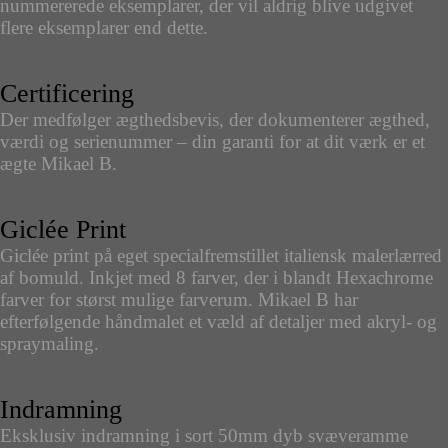
nummererede eksemplarer, der vil aldrig blive udgivet
flere eksemplarer end dette.
Certificering
Der medfølger ægthedsbevis, der dokumenterer ægthed,
værdi og serienummer – din garanti for at dit værk er et
ægte Mikael B.
Giclée Print
Giclée print på eget specialfremstillet italiensk malerlærred
af bomuld. Inkjet med 8 farver, der i blandt Hexachrome
farver for størst mulige farverum. Mikael B har
efterfølgende håndmalet et væld af detaljer med akryl- og
spraymaling.
Indramning
Eksklusiv indramning i sort 50mm dyb svæveramme