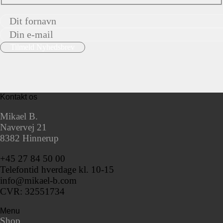
Kontakt os
Mikael B.
Navervej 21
8382 Hinnerup
+45 27 84 50 00
Telefontid hverdage kl. 10-15
info@mikael-b.com
CVR: 32551734
Menu
Shop