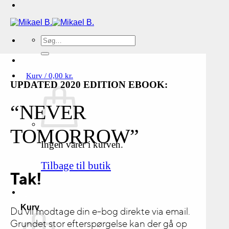
Søg
efter:
Kurv /
0,00
kr.
UPDATED 2020 EDITION EBOOK:
“NEVER
TOMORROW”
Ingen varer i kurven.
Tilbage til butik
Tak!
Kurv
Du vil modtage din e-bog direkte via email.
Grundet stor efterspørgelse kan der gå op