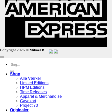
Copyright 2026 ©
Mikael B.
Søg
efter:
Shop
Alle Værker
Limited Editions
HPM Editions
Time Releases
Apparel & Merchandise
Gavekort
Project 70
Originaler