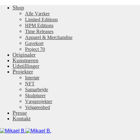
Shop
Fortsæt
til
Alle Værker
indhold
Limited Editions
HPM Editions
Time Releases
Apparel & Merchandise
Gavekort
Project 70
Originaler
Kunstneren
Udstillinger
Projekter
Interiør
NFT
Samarbejde
Skulpturer
Vægprojekter
Velgørenhed
Presse
Kontakt