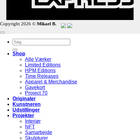
Copyright 2026 ©
Mikael B.
Søg
efter:
Shop
Alle Værker
Limited Editions
HPM Editions
Time Releases
Apparel & Merchandise
Gavekort
Project 70
Originaler
Kunstneren
Udstillinger
Projekter
Interiør
NFT
Samarbejde
Skulpturer