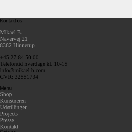
Kontakt os
Mikael B.
Navervej 21
8382 Hinnerup
+45 27 84 50 00
Telefontid hverdage kl. 10-15
info@mikael-b.com
CVR: 32551734
Menu
Shop
Kunstneren
Udstillinger
Projects
Presse
Kontakt