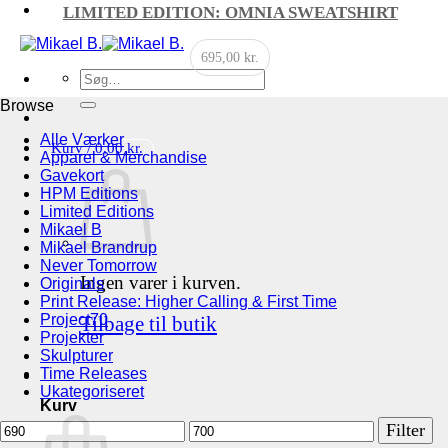
LIMITED EDITION: OMNIA SWEATSHIRT
695,00
kr.
Søg
efter:
Browse
Alle Værker
Kurv /
0,00
kr.
Apparel & Merchandise
Gavekort
HPM Editions
Limited Editions
Mikael B
Mikael Brandrup
Never Tomorrow
Ingen varer i kurven.
Originals
Print Release: Higher Calling & First Time
Project70
Tilbage til butik
Projekter
Skulpturer
Time Releases
Ukategoriseret
Kurv
Mindste
Højeste
Filter
pris
pris