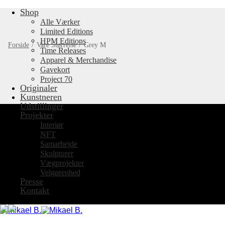
Shop
Fortsæt
til
Alle Værker
indhold
Limited Editions
HPM Editions
Forside
/
Vare Størrelse
/
Grey M
Time Releases
Apparel & Merchandise
Gavekort
Project 70
Originaler
Kunstneren
Udstillinger
Projekter
Interiør
NFT
Samarbejde
Skulpturer
Vægprojekter
Velgørenhed
Presse
Kontakt