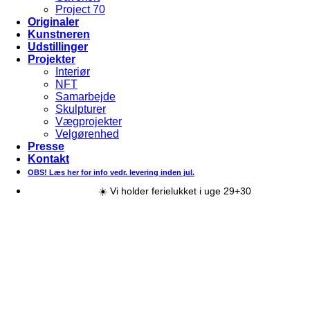
Project 70
Originaler
Kunstneren
Udstillinger
Projekter
Interiør
NFT
Samarbejde
Skulpturer
Vægprojekter
Velgørenhed
Presse
Kontakt
OBS! Læs her for info vedr. levering inden jul.
☀️ Vi holder ferielukket i uge 29+30