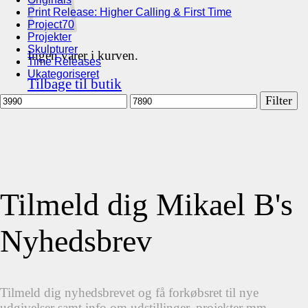
Print Release: Higher Calling & First Time
Project70
Projekter
Skulpturer
Ingen varer i kurven.
Time Releases
Ukategoriseret
Tilbage til butik
Mindste
Højeste
Filter
pris
pris
Tilmeld dig Mikael B's
Nyhedsbrev
Tilmeld dig nyhedsbrevet og få forkøbsret til nye
udgivelser samt info om udstillinger, projekter mm.