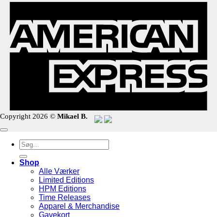
Copyright 2026 ©
Mikael B.
Søg
efter:
Shop
Alle Værker
Limited Editions
HPM Editions
Time Releases
Apparel & Merchandise
Gavekort