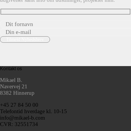
Kontakt os
Mikael B.
Navervej 21
8382 Hinnerup
+45 27 84 50 00
Telefontid hverdage kl. 10-15
info@mikael-b.com
CVR: 32551734