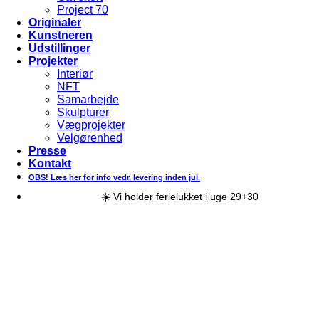
Project 70
Originaler
Kunstneren
Udstillinger
Projekter
Interiør
NFT
Samarbejde
Skulpturer
Vægprojekter
Velgørenhed
Presse
Kontakt
OBS! Læs her for info vedr. levering inden jul.
☀️ Vi holder ferielukket i uge 29+30