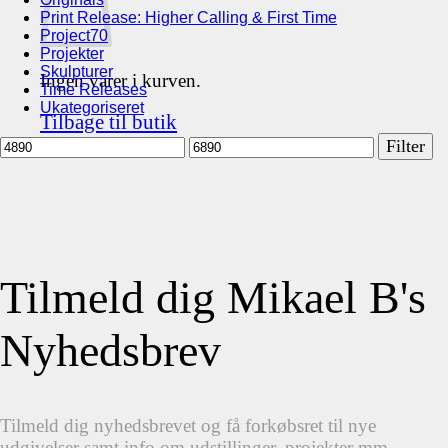
Print Release: Higher Calling & First Time
Project70
Projekter
Skulpturer
Ingen varer i kurven.
Time Releases
Ukategoriseret
Tilbage til butik
Mindste
Højeste
Filter
pris
pris
Tilmeld dig Mikael B's
Nyhedsbrev
Tilmeld dig nyhedsbrevet og få forkøbsret til nye
udgivelser samt info om udstillinger, projekter mm.