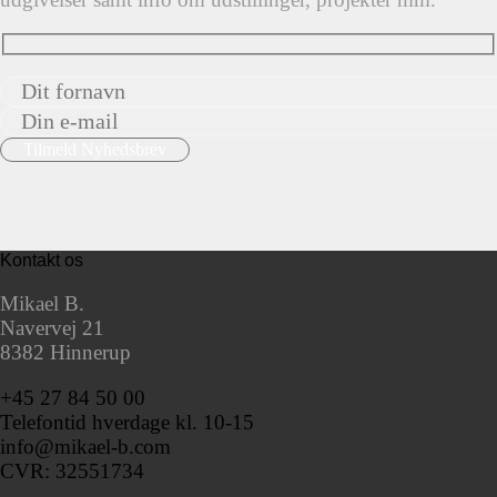
Kontakt os
Mikael B.
Navervej 21
8382 Hinnerup
+45 27 84 50 00
Telefontid hverdage kl. 10-15
info@mikael-b.com
CVR: 32551734