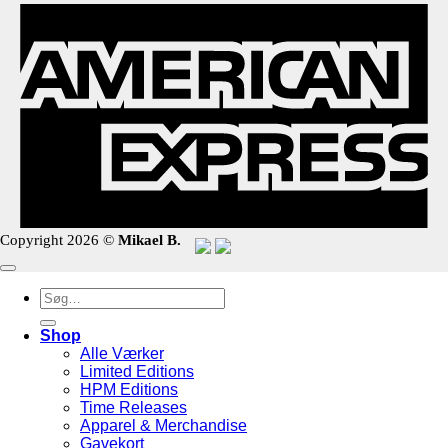
Copyright 2026 ©
Mikael B.
Søg
efter:
Shop
Alle Værker
Limited Editions
HPM Editions
Time Releases
Apparel & Merchandise
Gavekort